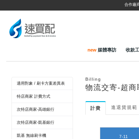
合作廠
new
媒體專訪
收款
Billing
適用對象 / 刷卡方案差異表
物流交寄-超商
特店商家 計費方式
進退貨規範
計費
次特店商家-高雄銀行
次特店商家-凱基銀行
凱基 無線刷卡機
7-11