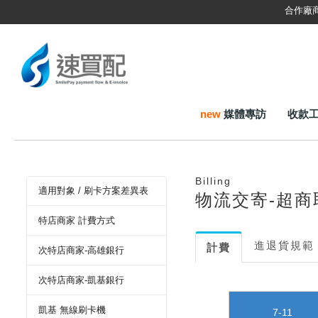
合作廠
new
媒體專訪
收款
Billing
適用對象 / 刷卡方案差異表
物流交寄-超商
特店商家 計費方式
進退貨規範
計費
次特店商家-高雄銀行
次特店商家-凱基銀行
凱基 無線刷卡機
7-11