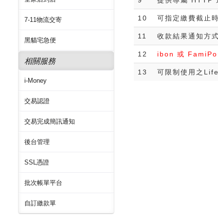
10
可指定繳費截止
7-11物流交寄
11
收款結果通知方式
黑貓宅急便
12
ibon 或 Fam
相關服務
13
可限制使用之Li
i-Money
交易認證
交易完成簡訊通知
後台管理
SSL憑證
批次帳單平台
自訂繳款單