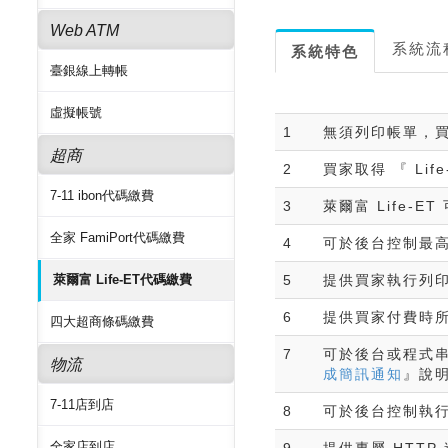
Web ATM
系統流
系統特色
臺銀線上轉帳
虛擬帳號
1
無須列印帳單，買家
超商
2
買家取得 『 Li
7-11 ibon代碼繳費
3
萊爾富 Life-E
全家 FamiPort代碼繳費
4
可於後台控制最
萊爾富 Life-ET代碼繳費
5
提供買家執行列印或
6
提供買家付費時
四大超商條碼繳費
7
可於後台或程式串
物流
成簡訊通知
』說明
7-11店到店
8
可於後台控制執行
全家店到店
9
提供專屬 HTT