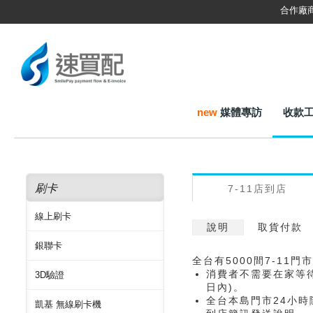
合作廠
new
媒體專訪
收款
刷卡
7-11店到店
線上刷卡
說明
取貨付款
銀聯卡
全台有5000間7-11門
消費者不需要在家等
3D驗證
日內)。
全台本島門市24小時
凱基 無線刷卡機