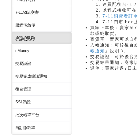
速買配後台-﹝7
以程式接收可在
7-11物流交寄
7-11消費者訂
7-11門市ib
黑貓宅急便
買家下單後：賣家至7
款或純取貨。
相關服務
寄貨單：賣家可以自行
入帳通知：可於後台
i-Money
帳通知
』說明 )。
交易認證：可於後台控
交易結果通知：商家以
交易認證
退件：買家超過7日未
交易完成簡訊通知
後台管理
SSL憑證
批次帳單平台
自訂繳款單